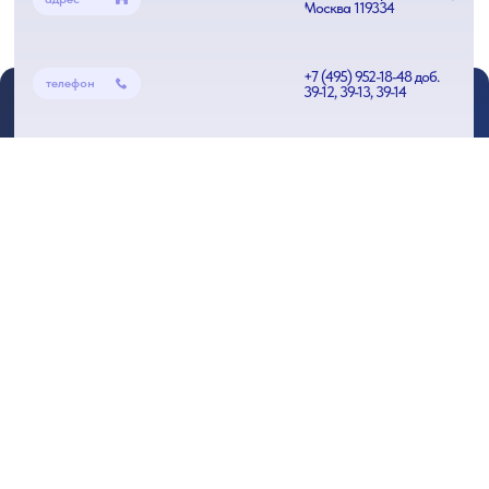
Москва 119334
+7 (495) 952-18-48 доб.
телефон
39-12, 39-13, 39-14
khomich@ras.ru
почта
ptped@oem.ras.ru
Отделение
Портал РАН
Деятельность
Сайт РАН
Структура
РИА НАУКА
Новости
Коммерсантъ Наука
Комитеты и
Научные журналы