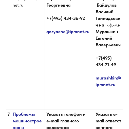
net.ru
Георгиевна
Байдулов
Василий
+7(495) 434-36-92
Геннадьеви
ч на
к.ф.-м.н.
goryache@ipmnet.ru
Мурашкин
Евгений
Валерьевич
+7(495)
434-21-49
murashkin@
ipmnet.ru
7
Проблемы
Указать телефон и
Указать е-
машинострое
е-mail главного
mail ответст
ния и
редактора
венного