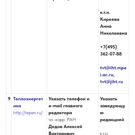
к.т.н.
Киреева
Анна
Николаевна
+7(495)
362-07-88
tvt@iht.mpe
i.ac.ru
,
tvt@jiht.ru
9
Теплоэнергет
Указать телефон и
Указать
ика
е-mail главного
заведующу
http://tepen.ru/
редактора
ю
чл.-корр. РАН
редакцией
Дедов Алексей
Викторович
к.т.н.