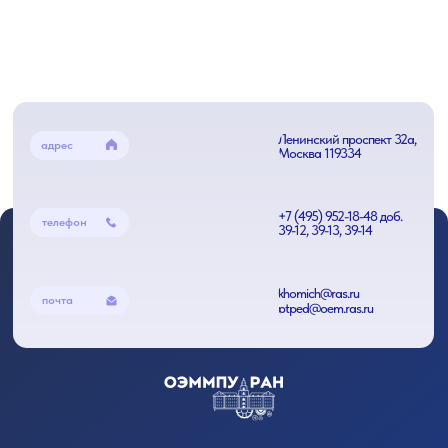
Ленинский проспект 32а,
адрес
Москва 119334
+7 (495) 952-18-48 доб.
телефон
39-12, 39-13, 39-14
khomich@ras.ru
почта
ptped@oem.ras.ru