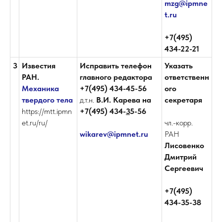
mzg@ipmne
t.ru
+7(495)
434-22-21
3
Известия
Исправить телефон
Указать
РАН.
главного редактора
ответственн
Механика
+7(495) 434-45-56
ого
твердого тела
д.т.н.
В.И. Карева на
секретаря
https://mtt.ipmn
+7(495) 434-
3
5-56
et.ru/ru/
чл.-корр.
wikarev@ipmnet.ru
РАН
Лисовенко
Дмитрий
Сергеевич
+7(495)
434-35-38