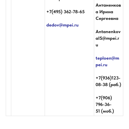
Антаненков
+7(495) 362-78-65
а Ирина
Сергеевна
dedov@mpei.ru
Antanenkov
aIS@mpei.r
u
Советы, комитеты и комиссии
Научные журналы и
teploen@m
издания
pei.ru
+7(936)123-
08-38 (раб.)
+7(906)
796-36-
51 (моб.)