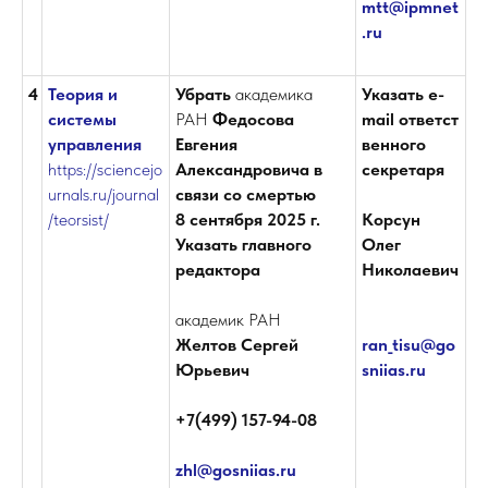
mtt@ipmnet
.ru
4
Теория и
Убрать
академика
Указать e-
системы
РАН
Федосова
mail ответст
управления
Евгения
венного
https://sciencejo
Александровича в
секретаря
urnals.ru/journal
связи со смертью
/teorsist/
8 сентября 2025 г.
Корсун
Указать главного
Олег
редактора
Николаевич
академик РАН
Желтов Сергей
ran_tisu@go
Юрьевич
sniias.ru
+7(499) 157-94-08
zhl@gosniias.ru