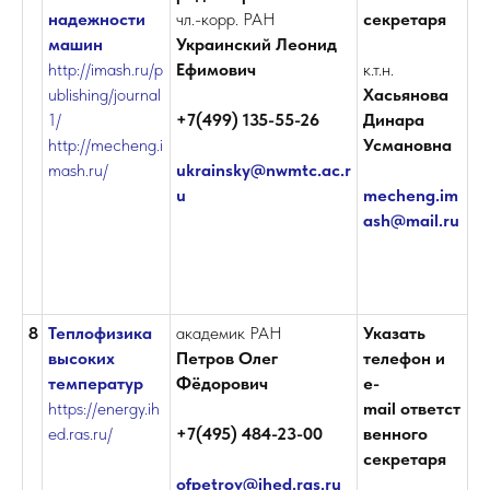
надежности
чл.-корр. РАН
секретаря
машин
Украинский
Леонид
http://imash.ru/p
Ефимович
к.т.н.
ublishing/journal
Хасьянова
1/
+7(499) 135-55-26
Динара
http://mecheng.i
Усмановна
mash.ru/
ukrainsky@nwmtc.ac.r
u
mecheng.im
ash@mail.ru
8
Теплофизика
академик РАН
Указать
высоких
Петров
Олег
телефон и
температур
Фёдорович
е-
https://energy.ih
mail ответст
ed.ras.ru/
+7(495) 484-23-00
венного
секретаря
ofpetrov@ihed.ras.ru