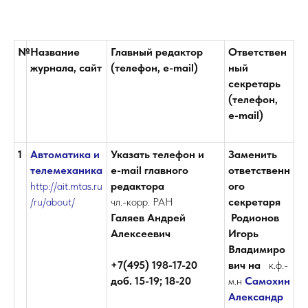
№
Название
Главный редактор
Ответствен
журнала, сайт
(телефон, e-mail)
ный
секретарь
(телефон,
e-mail)
1
Автоматика и
Указать телефон и
Заменить
телемеханика
е-mail главного
ответственн
http://ait.mtas.ru
редактора
ого
/ru/about/
чл.-корр. РАН
секретаря
Галяев Андрей
Родионов
Алексеевич
Игорь
Владимиро
+7(495) 198-17-20
вич на
к.ф.-
доб. 15-19; 18-20
м.н
Самохин
Александр