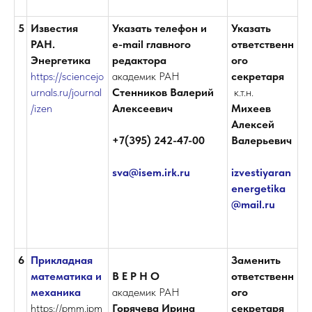
5
Известия
Указать телефон и
Указать
РАН.
е-mail главного
ответственн
Энергетика
редактора
ого
https://sciencejo
академик
РАН
секретаря
urnals.ru/journal
Стенников
Валерий
к.т.н.
/izen
Алексеевич
Михеев
Алексей
+7(395) 242-47-00
Валерьевич
sva@isem.irk.ru
izvestiyaran
energetika
@mail.ru
6
Прикладная
Заменить
математика и
В Е Р Н О
ответственн
механика
академик РАН
ого
https://pmm.ipm
Горячева Ирина
секретаря