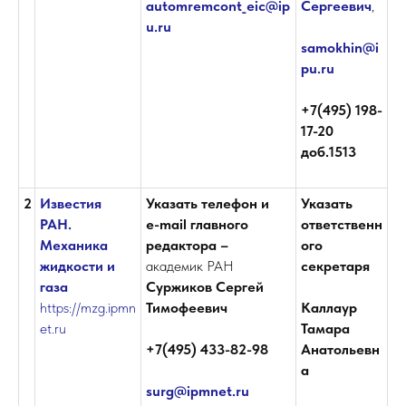
automremcont_eic@ip
Сергеевич
,
u.ru
samokhin@i
pu.ru
+7(495) 198-
17-20
доб.1513
2
Известия
Указать телефон и
Указать
РАН.
е-mail главного
ответственн
Механика
редактора –
ого
жидкости и
академик РАН
секретаря
газа
Суржиков Сергей
https://mzg.ipmn
Тимофеевич
Каллаур
et.ru
Тамара
+7(495) 433-82-98
Анатольевн
а
surg@ipmnet.ru