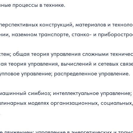
ные процессы в технике.
перспективных конструкций, материалов и технолог
нии, наземном транспорте, станко- и приборостро
стем; общая теория управления сложными техничес
ная теория управления, вычислений и сетевых св
рупповое управление; распределенное управление.
Комитеты и
машинный симбиоз; интеллектуальное управление; 
Научные жу
линарных моделях организационных, социальных, 
.
е движением; управление в энергетических и тран