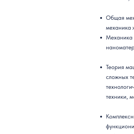
Общая мех
механика 
Механика 
наноматер
Теория ма
сложных т
технологи
техники, 
Комплексн
функциони