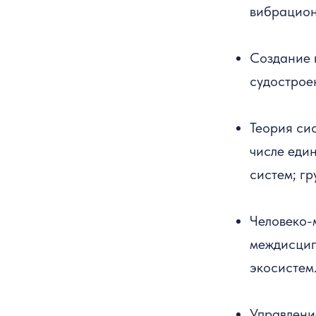
вибрацион
Создание 
судострое
Теория си
числе еди
систем; г
Человеко-
междисцип
экосистем
Управлени