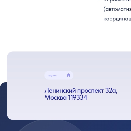
(автомати
координац
адрес
Ленинский проспект 32а,
Москва 119334