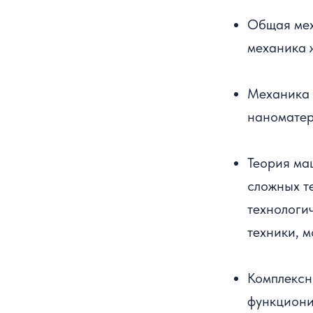
Общая мех
механика 
Механика 
наноматер
Теория ма
сложных т
технологи
техники, 
Комплексн
функциони