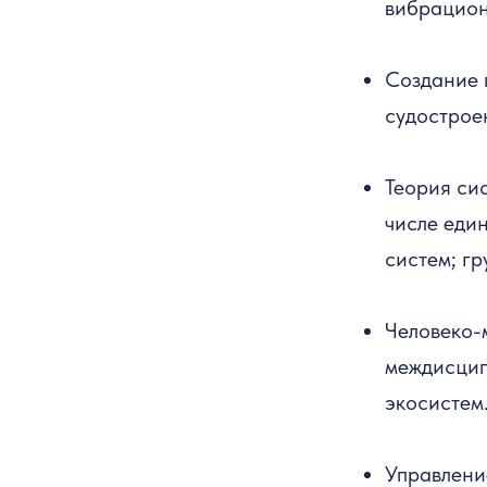
вибрацион
Создание 
судострое
Теория си
числе еди
систем; г
Человеко-
междисцип
экосистем
Управлени