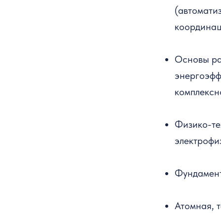
(автомати
координац
Основы ра
энергоэфф
комплексн
Физико-те
электрофи
Фундамент
Атомная, 