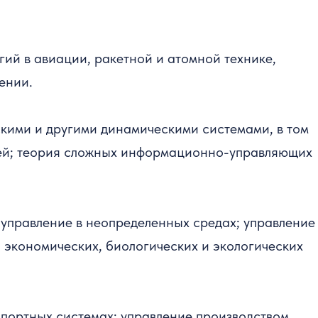
ий в авиации, ракетной и атомной технике,
ении.
кими и другими динамическими системами, в том
язей; теория сложных информационно-управляющих
 комиссии
управление в неопределенных средах; управление
рналы
экономических, биологических и экологических
спортных системах; управление производством