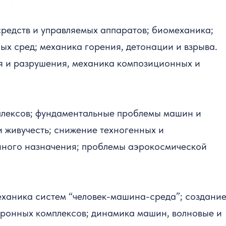
редств и управляемых аппаратов; биомеханика;
ых сред; механика горения, детонации и взрыва.
я и разрушения, механика композиционных и
плексов; фундаментальные проблемы машин и
и живучесть; снижение техногенных и
онного назначения; проблемы аэрокосмической
ханика систем “человек-машина-среда”; создание
ронных комплексов; динамика машин, волновые и