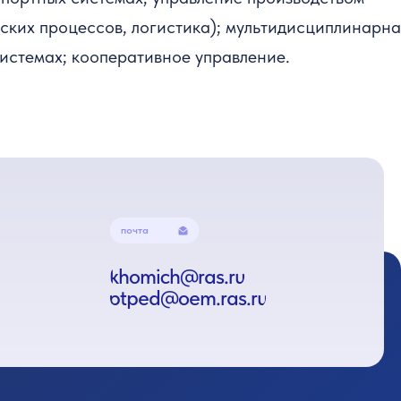
ских процессов, логистика); мультидисциплинарн
истемах; кооперативное управление.
почта
khomich@ras.ru
ptped@oem.ras.ru