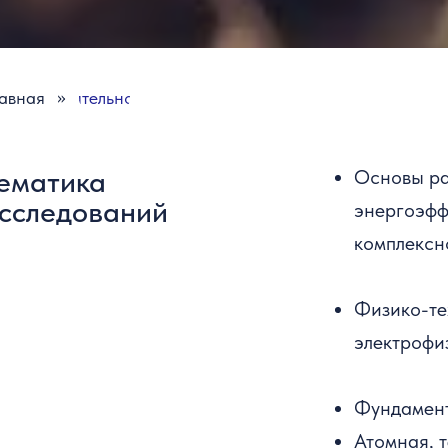
»
лавная
Деятельность
ематика
Основы ра
сследований
энергоэфф
комплексн
Физико-те
электрофи
Фундамент
Атомная, 